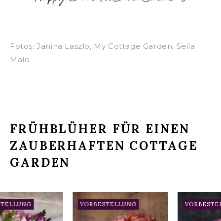
Fotos: Janina Laszlo, My Cottage Garden, Seila
Malo
FRÜHBLÜHER FÜR EINEN
ZAUBERHAFTEN COTTAGE
GARDEN
STELLUNG
VORBESTELLUNG
VORBESTE