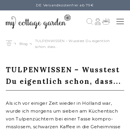
DE Versandkostenfrei ab 79€
zum
Inhalt
Einloggen
Warenkorb
TULPENWISSEN – Wusstest Du eigentlich
Blog
schon, dass...
TULPENWISSEN – Wusstest
Du eigentlich schon, dass...
Als ich vor einiger Zeit wieder in Holland war,
wurde ich morgens um sieben am Küchentisch
von Tulpen­züchtern bei einer Tasse kompro­
misslosem, schwarzen Kaffee in die Geheimnisse