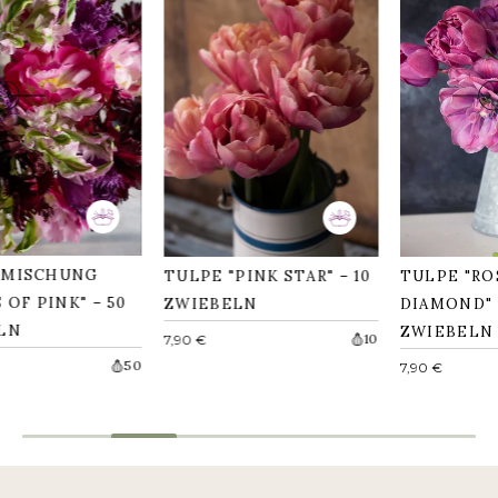
NMISCHUNG
TULPE "PINK STAR" – 10
TULPE "RO
 OF PINK" – 50
ZWIEBELN
DIAMOND" 
LN
ZWIEBELN
Normaler
10
7,90 €
Preis
er
Normaler
50
7,90 €
Preis