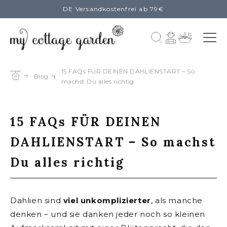
DE Versandkostenfrei ab 79€
zum
Inhalt
Einloggen
Warenkorb
15 FAQs FÜR DEINEN DAHLIENSTART – So
Blog
machst Du alles richtig
15 FAQs FÜR DEINEN
DAHLIENSTART – So machst
Du alles richtig
Dahlien sind
viel unkomplizierter
, als manche
denken – und sie danken jeder noch so kleinen