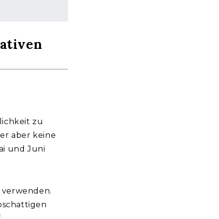
nativen
ichkeit zu
er aber keine
ai und Juni
s verwenden.
bschattigen
.