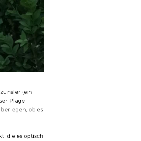
ünsler (ein
eser Plage
überlegen, ob es
.
, die es optisch