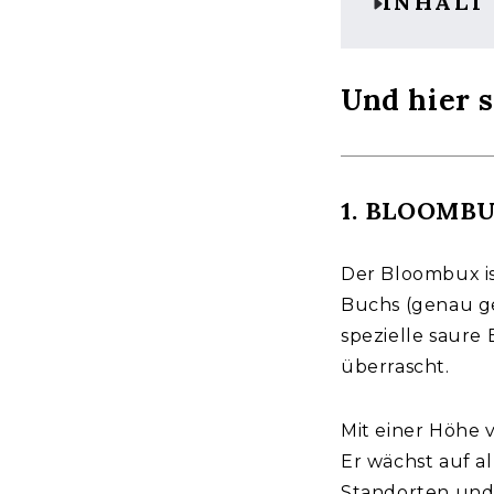
INHALT
Und hier 
1. BLOOMB
Der Bloombux is
Buchs (genau ge
spezielle saure 
überrascht.
Mit einer Höhe 
Er wächst auf a
Standorten und 