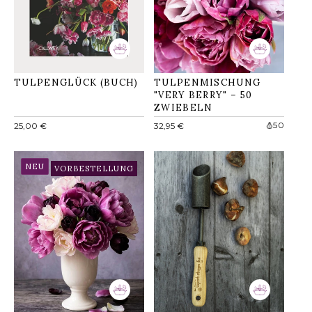
TULPENGLÜCK (BUCH)
TULPENMISCHUNG
"VERY BERRY" – 50
ZWIEBELN
Normaler
Normaler
50
25,00 €
32,95 €
Preis
Preis
NEU
VORBESTELLUNG