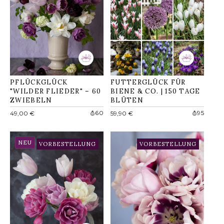
PFLÜCKGLÜCK
FUTTERGLÜCK FÜR
"WILDER FLIEDER" – 60
BIENE & CO. | 150 TAGE
ZWIEBELN
BLÜTEN
Normaler
Normaler
60
95
49,00 €
59,90 €
Preis
Preis
NEU
VORBESTELLUNG
VORBESTELLUNG