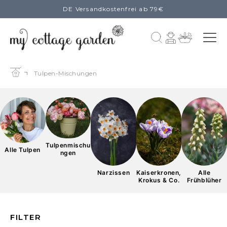
DE Versandkostenfrei ab 79€
zum
Inhalt
Einloggen
Warenkorb
Tulpen-Mischungen
Tulpenmischu
Alle Tulpen
ngen
Narzissen
Alle
Kaiserkronen,
Frühblüher
Krokus & Co.
FILTER