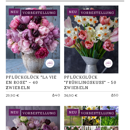
NEU
NEU
VORBESTELLUNG
VORBESTELLUNG
PFLÜCKGLÜCK "LA VIE
PFLÜCKGLÜCK
EN ROSE" – 40
"FRÜHLINGSKUSS" – 50
ZWIEBELN
ZWIEBELN
Normaler
Normaler
40
50
29,90 €
36,90 €
Preis
Preis
NEU
NEU
VORBESTELLUNG
VORBESTELLUNG