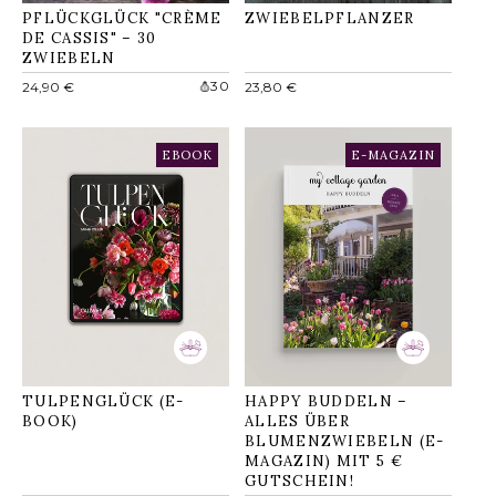
PFLÜCKGLÜCK "CRÈME
ZWIEBELPFLANZER
DE CASSIS" – 30
ZWIEBELN
Normaler
Normaler
30
24,90 €
23,80 €
Preis
Preis
EBOOK
E-MAGAZIN
TULPENGLÜCK (E-
HAPPY BUDDELN –
BOOK)
ALLES ÜBER
BLUMENZWIEBELN (E-
MAGAZIN) MIT 5 €
GUTSCHEIN!