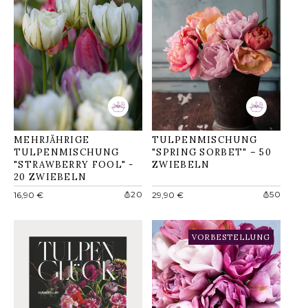
MEHRJÄHRIGE
TULPENMISCHUNG
TULPENMISCHUNG
"SPRING SORBET" – 50
"STRAWBERRY FOOL" -
ZWIEBELN
20 ZWIEBELN
Normaler
Normaler
20
50
16,90 €
29,90 €
Preis
Preis
VORBESTELLUNG