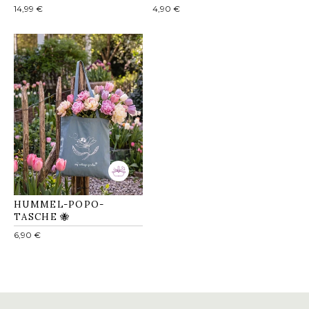
Normaler
Normaler
14,99 €
4,90 €
Preis
Preis
HUMMEL-POPO-
TASCHE 🐝
Normaler
6,90 €
Preis