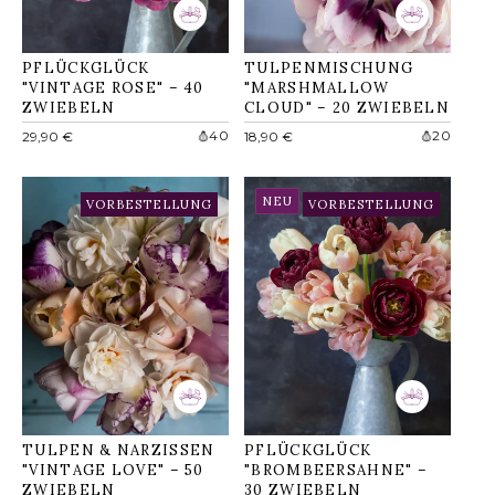
PFLÜCKGLÜCK
TULPENMISCHUNG
"VINTAGE ROSE" – 40
"MARSHMALLOW
ZWIEBELN
CLOUD" – 20 ZWIEBELN
Normaler
Normaler
40
20
29,90 €
18,90 €
Preis
Preis
NEU
VORBESTELLUNG
VORBESTELLUNG
TULPEN & NARZISSEN
PFLÜCKGLÜCK
"VINTAGE LOVE" – 50
"BROMBEERSAHNE" –
ZWIEBELN
30 ZWIEBELN