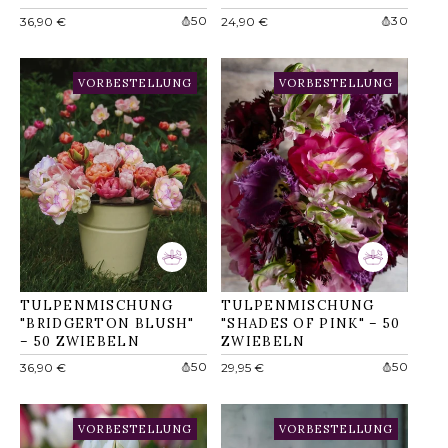
Normaler
Normaler
50
30
36,90 €
24,90 €
Preis
Preis
VORBESTELLUNG
VORBESTELLUNG
TULPENMISCHUNG
TULPENMISCHUNG
"BRIDGERTON BLUSH"
"SHADES OF PINK" – 50
– 50 ZWIEBELN
ZWIEBELN
Normaler
Normaler
50
50
36,90 €
29,95 €
Preis
Preis
VORBESTELLUNG
VORBESTELLUNG