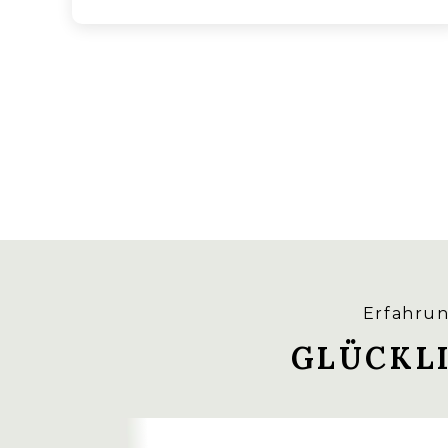
PINZIEREN
RANKHILFE
AUSPUTZEN
Erfahrun
GLÜCKL
MEHR INFOS FÜR DICH