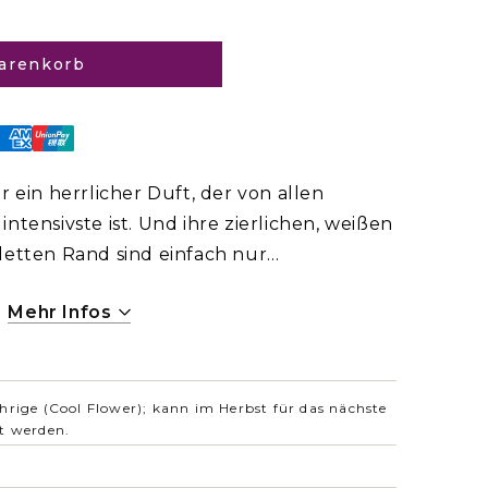
arenkorb
r ein herrlicher Duft, der von allen
ntensivste ist. Und ihre zierlichen, weißen
letten Rand sind einfach nur
se ist sie großartig.
Mehr Infos
hrige (Cool Flower); kann im Herbst für das nächste
t werden.