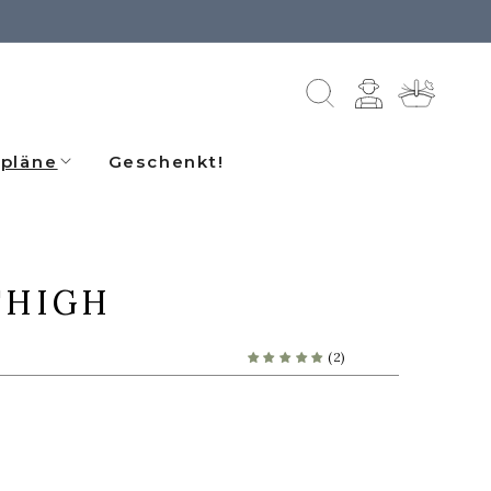
Einloggen
Warenkorb
pläne
Geschenkt!
"HIGH
(2)