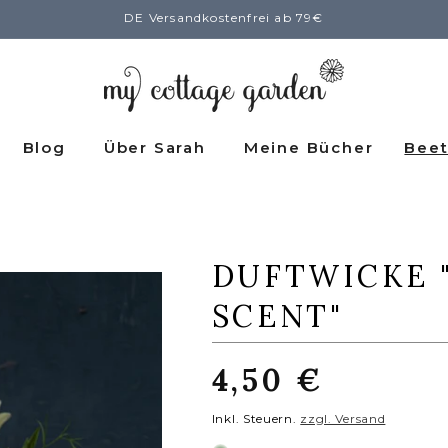
DE Versandkostenfrei ab 79€
Blog
Über Sarah
Meine Bücher
Beet
DUFTWICKE 
SCENT"
Normaler
4,50 €
Preis
Inkl. Steuern.
zzgl. Versand