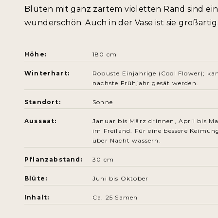
Blüten mit ganz zartem violetten Rand sind ei
wunderschön. Auch in der Vase ist sie großartig
Höhe:
180 cm
Winterhart:
Robuste Einjährige (Cool Flower); ka
nächste Frühjahr gesät werden.
Standort:
Sonne
Aussaat:
Januar bis März drinnen, April bis M
im Freiland. Für eine bessere Keimu
über Nacht wässern.
Pflanzabstand:
30 cm
Blüte:
Juni bis Oktober
Inhalt:
C
a. 25 Samen