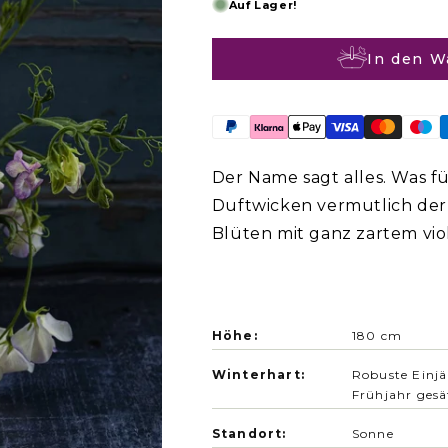
Auf Lager!
In den W
Der Name sagt alles. Was fü
Duftwicken vermutlich der i
Blüten mit ganz zartem vio
wunderschön. Auch in der Va
Höhe:
180 cm
Winterhart:
Robuste Einjä
Frühjahr gesä
Standort:
Sonne