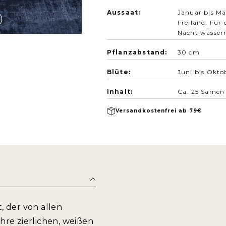
Aussaat:
Januar bis Mä
Freiland. Für
Nacht wässer
Pflanzabstand:
30 cm
Blüte:
Juni bis Okto
Inhalt:
C
a. 25 Samen
Versandkostenfrei ab 79€
, der von allen
ihre zierlichen, weißen