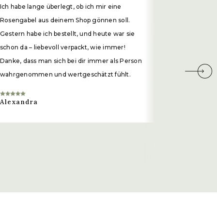
Ich habe lange überlegt, ob ich mir eine
Vielen Dank
Rosengabel aus deinem Shop gönnen soll.
wunderschö
Gestern habe ich bestellt, und heute war sie
teilst. Me
schon da – liebevoll verpackt, wie immer!
üppigen Gar
Danke, dass man sich bei dir immer als Person
viele inner
wahrgenommen und wertgeschätzt fühlt.
so viel fürs
abgeben, Fü
Alexandra
und das Gen
Anstoß zu 
Annika