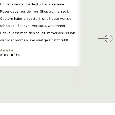
Ich habe lange überlegt, ob ich mir eine
Vielen Dank
Rosengabel aus deinem Shop gönnen soll.
wunderschö
Gestern habe ich bestellt, und heute war sie
teilst. Me
schon da – liebevoll verpackt, wie immer!
üppigen Gar
Danke, dass man sich bei dir immer als Person
viele inner
wahrgenommen und wertgeschätzt fühlt.
so viel fürs
abgeben, Fü
Alexandra
und das Gen
Anstoß zu 
Annika