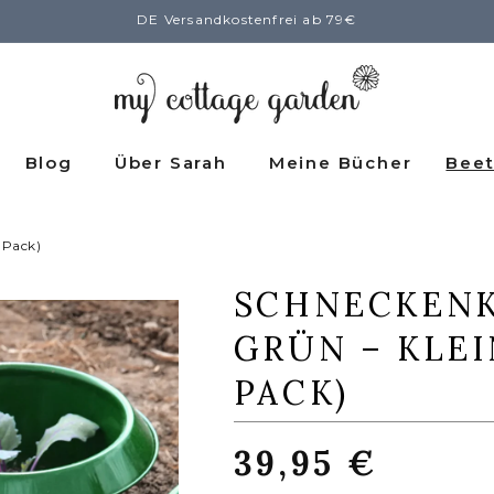
DE Versandkostenfrei ab 79€
Blog
Über Sarah
Meine Bücher
Beet
 Pack)
SCHNECKEN
GRÜN – KLEI
PACK)
Normaler
39,95 €
Preis