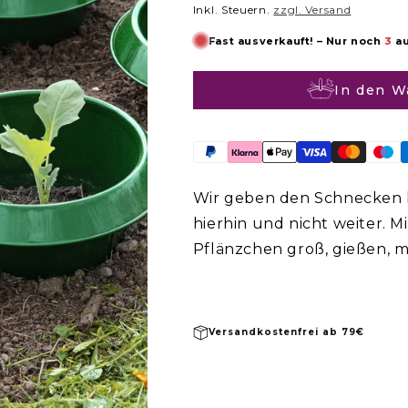
Inkl. Steuern.
zzgl. Versand
Fast ausverkauft! – Nur noch
3
au
In den W
Wir geben den Schnecken hö
hierhin und nicht weiter. M
Pflänzchen groß, gießen, 
kommt so ein schleimiger 
Buffet. Nein danke. Hier k
Spiel: einfach um Deine Pfl
Versandkostenfrei ab 79€
und schon hast Du einen el
bei Aussaaten und jungen S
der Brust sind. Und das Bes