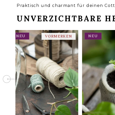
Praktisch und charmant für deinen Cot
UNVERZICHTBARE HE
NEU
NEU
E
VORMERKEN
WOOL POTS –
VINTAGE SCHERE
ANZUCHTTÖP
SCHAFWOLLE 