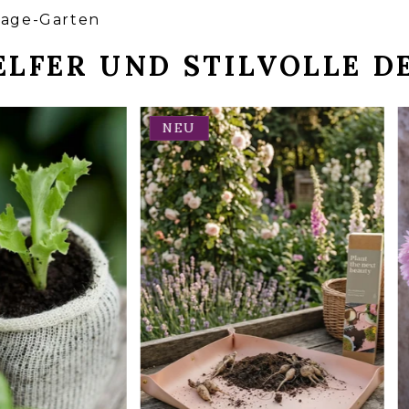
tage-Garten
LFER UND STILVOLLE D
NEU
PFLANZMATTE – ROSA
FE AUS
(10 STÜCK)