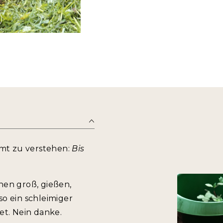
Theater. Nur langlebiges St
Seite steht. Gibt’s auch in
gießen. Bleibt der Boden 
Schnecken zur wahren Her
drehen dann direkt wieder um. Material: Sta
Anwendungsperiode: Frühj
giftfrei Durchmesser: 14 
mt zu verstehen:
Bis
hen groß, gießen,
o ein schleimiger
t. Nein danke.