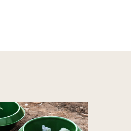
ahlblech, das Dir viele Jahre treu zur
 GROSS. Tipp: Nur innerhalb des Kragens
außen trocken, wird der Anmarschweg für
ausforderung. Man munkelt, einige
hlblech
ahr – Herbst Haltbarkeit: Viele Jahre,
cm (unten), 19 cm (oben)