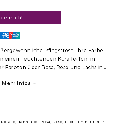
ige mich!
ußergewöhnliche Pfingstrose! Ihre Farbe
on einem leuchtenden Koralle-Ton im
hr Farbton über Rosa, Rosé und Lachs in
Abblühen. Ein echtes Farbspiel, das
Mehr Infos
en dunklen Blättern seine volle Wirkung
Koralle, dann über Rosa, Rosé, Lachs immer heller