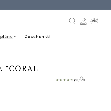
Einloggen
Warenkorb
pläne
Geschenkt!
E "CORAL
1
(10)