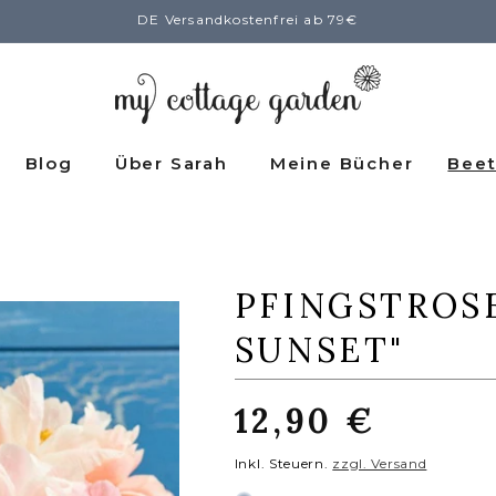
DE Versandkostenfrei ab 79€
Blog
Über Sarah
Meine Bücher
Beet
PFINGSTROS
SUNSET"
Normaler
12,90 €
Preis
Inkl. Steuern.
zzgl. Versand