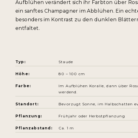
Aufblühen verändert sich ihr Farbton über Ros
ein sanftes Champagner im Abblühen. Ein echte
besonders im Kontrast zu den dunklen Blätter
entfaltet.
Typ:
Staude
Höhe:
80 – 100 cm
Farbe:
Im Aufblühen Koralle, dann über Rosa
werdend.
Standort:
Bevorzugt Sonne, im Halbschatten ev
Pflanzung:
Frühjahr oder Herbstpflanzung
Pflanzabstand:
Ca. 1 m