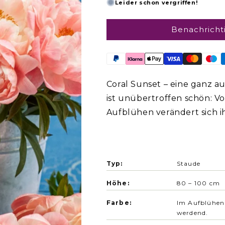
Leider schon vergriffen!
Benachricht
Coral Sunset – eine ganz a
ist unübertroffen schön: V
Aufblühen verändert sich i
ein sanftes Champagner im 
besonders im Kontrast zu d
entfaltet.
Typ:
Staude
Höhe:
80 – 100 cm
Farbe:
Im Aufblühen 
werdend.