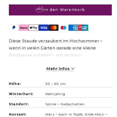
l
e
In den Warenkorb
r
P
r
e
i
Diese Staude verzaubert im Hochsommer –
s
wenn in vielen Gärten gerade eine kleine
Blühpause entsteht – mit dichten
Blütenglocken. Besonders schöne und typische
Mehr Infos
Cottage- und Bauerngarten-Pflanze, ideal auch
im Naturgarten. Sie ist widerstandsfähig und
pflegeleicht und lässt sich auch gut im Topf
Höhe:
20 – 60 cm
kultivieren. Mit etwas Glück folgt auf einen
Winterhart:
Mehrjährig
Rückschnitt eine zweite Blüte.
Standort:
Sonne – Halbschatten
Aussaat:
März – April in Töpfe, Ende März –