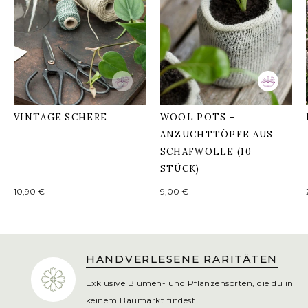
ANZUCHTTÖPFE AUS
VINTAGE SCHERE
SCHAFWOLLE (10
STÜCK)
VINTAGE SCHERE
WOOL POTS –
ANZUCHTTÖPFE AUS
SCHAFWOLLE (10
STÜCK)
Normaler
Normaler
10,90 €
9,00 €
Preis
Preis
HANDVERLESENE RARITÄTEN
Exklusive Blumen- und Pflanzensorten, die du in
keinem Baumarkt findest.