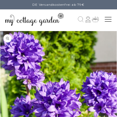
DE Versandkostenfrei ab 79€
zum
Inhalt
Einloggen
Warenkorb