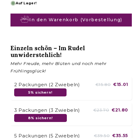
a
Auf Lager!
l
e
In den Warenkorb (Vorbestellung)
r
P
r
Einzeln schön – Im Rudel
e
unwiderstehlich!
i
s
Mehr Freude, mehr Blüten und noch mehr
Frühlingsglück!
2 Packungen (2 Zwiebeln)
€15.80
€15.01
5% sichern!
3 Packungen (3 Zwiebeln)
€23.70
€21.80
8% sichern!
5 Packungen (5 Zwiebeln)
€39.50
€35.55