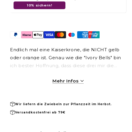
10% sichern!
Endlich mal eine Kaiserkrone, die NICHT gelb
oder orange ist. Genau wie die "Ivory Bells" bin
ich bester Hoffnung, dass diese drei mir die
Wühlmäuse vom Leib und aus dem Beet
Mehr Infos
halten. Die mehrjährige "Persica" hat samtig
schwarz-violette Glöckchen, die nicht zu
übersehen sind. Auch für Töpfe geeignet.
Wir liefern die Zwiebeln zur Pflanzzeit im Herbst.
Frühen Austrieb vor Spätfrösten schützen!
Versandkostenfrei ab 79€