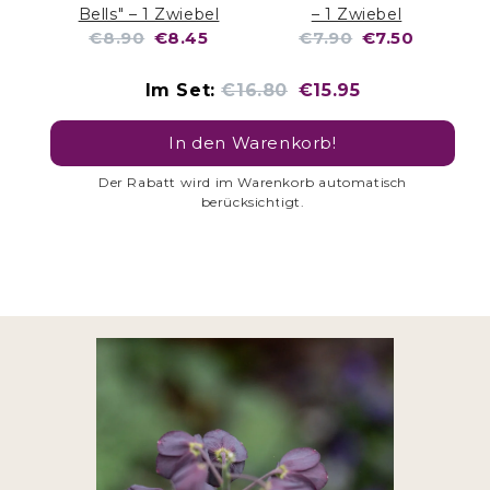
Bells" – 1 Zwiebel
– 1 Zwiebel
Original
Current
Original
Current
€8.90
€8.45
€7.90
€7.50
price:
price:
price:
price:
Original
Discounted
Im Set:
€16.80
€15.95
price
price
In den Warenkorb!
Der Rabatt wird im Warenkorb automatisch
berücksichtigt.