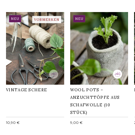
NEU
NEU
VORMERKEN
WOOL POTS –
ANZUCHTTÖPFE AUS
VINTAGE SCHERE
SCHAFWOLLE (10
STÜCK)
VINTAGE SCHERE
WOOL POTS –
ANZUCHTTÖPFE AUS
SCHAFWOLLE (10
STÜCK)
Normaler
Normaler
10,90 €
9,00 €
Preis
Preis