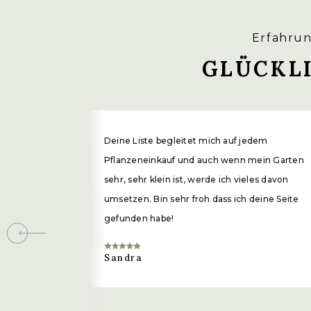
Erfahrun
PINZIEREN
GLÜCKL
Haupttrieb 20 – 30 cm über einem Blattpa
Fördert Verzweigung, kräftigeren Wuchs u
Deine Liste begleitet mich auf jedem
ÜBERWINTERN
Pflanzeneinkauf und auch wenn mein Garten
sehr, sehr klein ist, werde ich vieles davon
umsetzen. Bin sehr froh dass ich deine Seite
gefunden habe!
Sandra