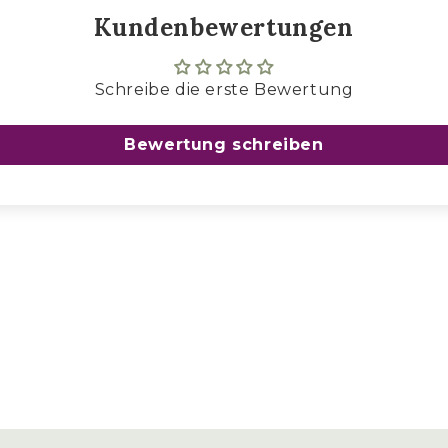
Kundenbewertungen
flanzen.
, wartet die Eisheiligen
Schreibe die erste Bewertung
inpflanzen und auf
 den Austrieb vor
Bewertung schreiben
hen auch im
 Blüten.
tzen, Stab am besten
llen nicht zu
ängere Blüte.
ssigen Boden achten.