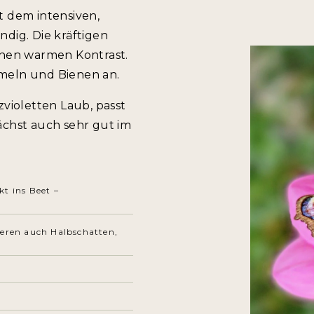
t dem intensiven,
ndig. Die kräftigen
nen warmen Kontrast.
mmeln und Bienen an.
zvioletten Laub, passt
ächst auch sehr gut im
kt ins Beet –
ieren auch Halbschatten,