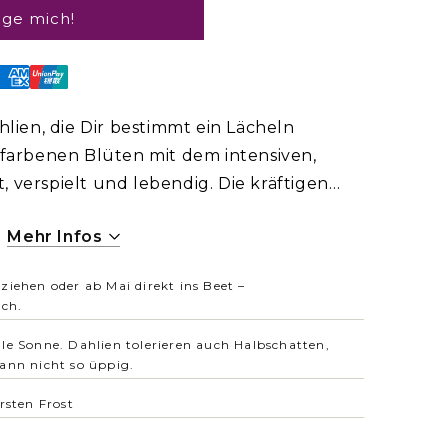
ige mich!
hlien, die Dir bestimmt ein Lächeln
nkfarbenen Blüten mit dem intensiven,
 verspielt und lebendig. Die kräftigen
n einen wunderschönen warmen Kontrast.
Mehr Infos
Schmetterlinge, Hummeln und Bienen an.
dunklen, fast schwarzvioletten Laub, passt
ziehen oder ab Mai direkt ins Beet –
ottage-Gärten. Sie wächst auch sehr gut im
ich.
le Sonne. Dahlien tolerieren auch Halbschatten,
ann nicht so üppig.
rsten Frost