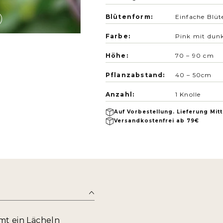
Blütenform:
Einfache Blüt
Farbe:
Pink mit dun
Höhe:
70 – 90 cm
Pflanzabstand:
40 – 50
cm
Anzahl:
1 Knolle
Auf Vorbestellung. Lieferung Mit
Versandkostenfrei ab 79€
mmt ein Lächeln