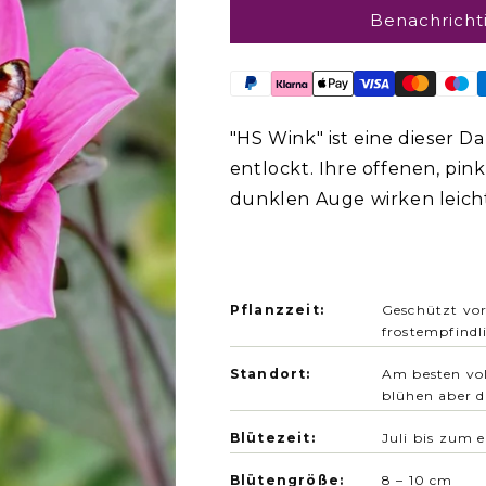
Benachricht
"HS Wink" ist eine dieser Da
entlockt. Ihre offenen, pi
dunklen Auge wirken leicht,
gelben Staubgefäße bilde
Und sie zieht zuverlässig 
Mit ihrem charakteristisch 
Pflanzzeit:
Geschützt vor
sie perfekt in naturnahe C
frostempfindl
Topf.
Standort:
Am besten vol
blühen aber d
Blütezeit:
Juli bis zum e
Blütengröße:
8 – 10 cm