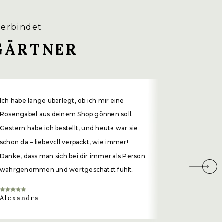
verbindet
GÄRTNER
Ich habe lange überlegt, ob ich mir eine
Vielen Dank
Rosengabel aus deinem Shop gönnen soll.
wunderschö
Gestern habe ich bestellt, und heute war sie
teilst. Me
schon da – liebevoll verpackt, wie immer!
üppigen Gar
Danke, dass man sich bei dir immer als Person
viele inner
wahrgenommen und wertgeschätzt fühlt.
so viel fürs
abgeben, Fü
Alexandra
und das Gen
Anstoß zu 