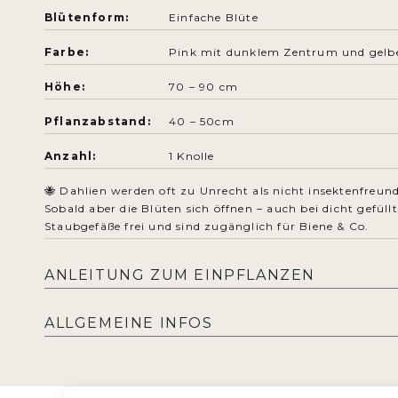
Blütenform:
Einfache Blüte
Farbe:
Pink mit dunklem Zentrum und gel
Höhe:
70 – 90 cm
Pflanzabstand:
40 – 50
cm
Anzahl:
1 Knolle
🐝 Dahlien werden oft zu Unrecht als nicht insektenfreun
Sobald aber die Blüten sich öffnen – auch bei dicht gefüllt
Staubgefäße frei und sind zugänglich für Biene & Co.
ANLEITUNG ZUM EINPFLANZEN
ALLGEMEINE INFOS
Knolle mit abgeschnittenem Stiel nach obe
mit Erde bedecken,
sparsam gießen
, bis