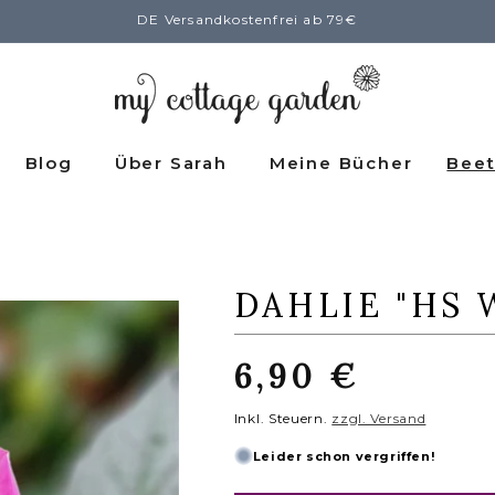
DE Versandkostenfrei ab 79€
Blog
Über Sarah
Meine Bücher
Beet
DAHLIE "HS 
Normaler
6,90 €
Preis
Inkl. Steuern.
zzgl. Versand
Leider schon vergriffen!