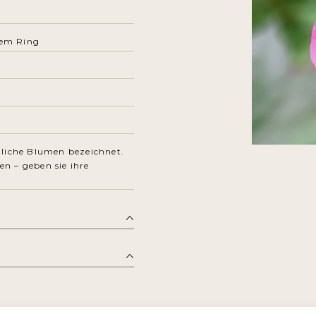
bem Ring
dliche Blumen bezeichnet.
en – geben sie ihre
n pflanzen, 3 – 5 cm
 erste Triebe