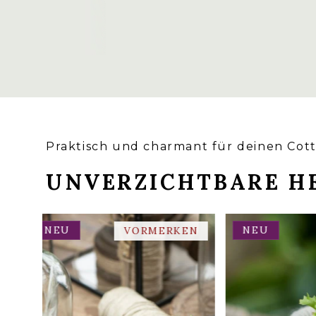
HIER
HIER
Praktisch und charmant für deinen Cot
UNVERZICHTBARE HE
NEU
NEU
E
VORMERKEN