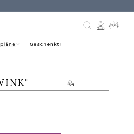
Einloggen
Warenkorb
pläne
Geschenkt!
WINK"
1