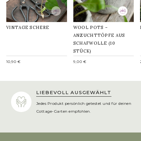
VINTAGE SCHERE
WOOL POTS –
ANZUCHTTÖPFE AUS
SCHAFWOLLE (10
STÜCK)
Normaler
Normaler
10,90 €
9,00 €
Preis
Preis
LIEBEVOLL AUSGEWÄHLT
Jedes Produkt persönlich getestet und für deinen
Cottage-Garten empfohlen.