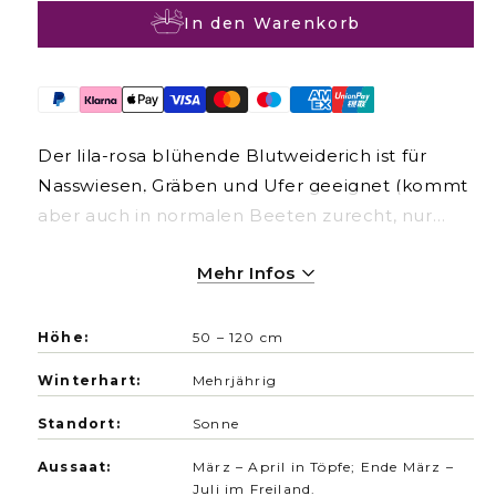
l
In den Warenkorb
e
r
P
r
e
Der lila-rosa blühende Blutweiderich ist für
i
Nasswiesen, Gräben und Ufer geeignet (kommt
s
aber auch in normalen Beeten zurecht, nur
Sandboden ist für ihn schwierig) und wird
Mehr Infos
ununterbrochen von Wildbienen,
Schmetterlingen und Käfern angeflogen. Es
empfiehlt sich eine Anzucht im Topf. Bis auf
Höhe:
50 – 120 cm
Wassergaben ist kaum Pflege nötig. Nur ein
Winterhart:
Mehrjährig
Rückschnitt im zeitigen Frühjahr. Samenfest.
Standort:
Sonne
Aussaat:
März – April in Töpfe; Ende März –
Juli im Freiland.