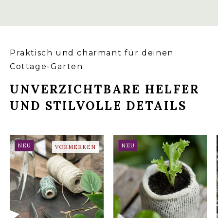
Praktisch und charmant für deinen
Cottage-Garten
UNVERZICHTBARE HELFER
UND STILVOLLE DETAILS
NEU
NEU
VORMERKEN
WOOL POTS –
ANZUCHTTÖPFE AUS
VINTAGE SCHERE
SCHAFWOLLE (10
STÜCK)