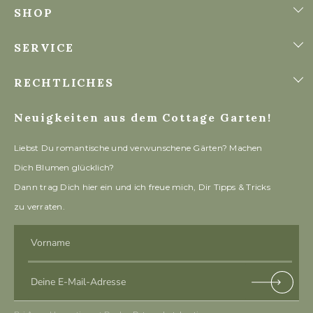
SHOP
SERVICE
RECHTLICHES
Neuigkeiten aus dem Cottage Garten!
Liebst Du romantische und verwunschene Gärten? Machen
Dich Blumen glücklich?
Dann trag Dich hier ein und ich freue mich, Dir Tipps & Tricks
zu verraten.
Vorname
Deine E-Mail-Adresse
Subscri
be