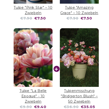
Tulpe "Pink Star" – 10
Tulpe "Amazing
Zwiebeln
Grace" – 10 Zwiebeln
Original
Current
Original
Current
€7.90
€7.50
€7.90
€7.50
price:
price:
price:
price:
Tulpe "La Belle
Tulpenmischung
Epoque" - 10
"Bridgerton Blush" –
Zwiebeln
50 Zwiebeln
Original
Current
Original
Current
€9.90
€9.40
€36.90
€35.05