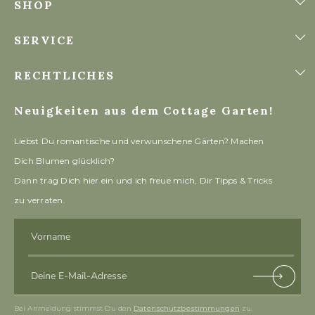
SHOP
SERVICE
RECHTLICHES
Neuigkeiten aus dem Cottage Garten!
Liebst Du romantische und verwunschene Gärten? Machen
Dich Blumen glücklich?
Dann trag Dich hier ein und ich freue mich, Dir Tipps & Tricks
zu verraten.
Vorname
Deine E-Mail-Adresse
Subscri
be
Bei Anmeldung stimmst Du den
Datenschutzbestimmungen
zu.