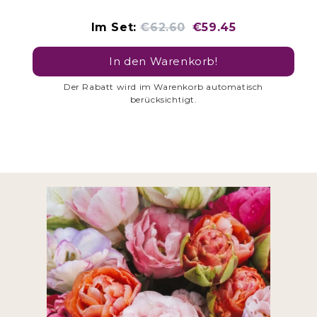
price:
price:
price:
price:
Original
Discounted
Im Set:
€62.60
€59.45
price
price
In den Warenkorb!
Der Rabatt wird im Warenkorb automatisch
berücksichtigt.