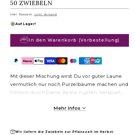
50 ZWIEBELN
r
m
Inkl. Steuern.
zzgl. Versand
a
l
Auf Lager!
e
r
In den Warenkorb (Vorbestellung)
P
r
e
i
s
Mit dieser Mischung wirst Du vor guter Laune
vermutlich nur noch Purzelbäume machen und
fröhlich durch Deine Beete hüpfen. Verspielt
und bunt. Ein wunderbares Frühlingsgefühl ist
Mehr Infos
garantiert. Die Fete kann auch im Haus in der
Vase weitergehen.
Wir liefern die Zwiebeln zur Pflanzzeit im Herbst.