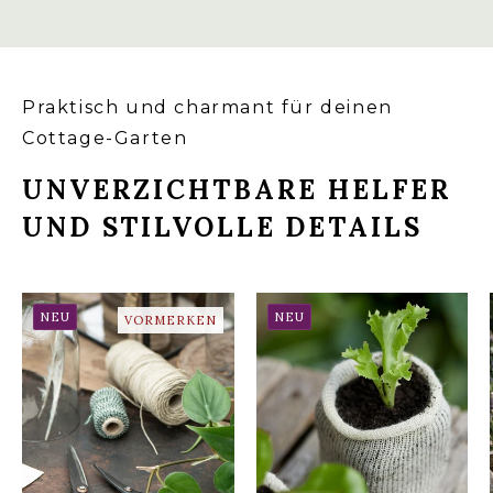
Praktisch und charmant für deinen
Cottage-Garten
UNVERZICHTBARE HELFER
UND STILVOLLE DETAILS
NEU
NEU
VORMERKEN
WOOL POTS –
ANZUCHTTÖPFE AUS
VINTAGE SCHERE
SCHAFWOLLE (10
STÜCK)