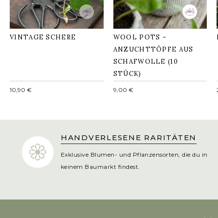
VINTAGE SCHERE
WOOL POTS –
ANZUCHTTÖPFE AUS
SCHAFWOLLE (10
STÜCK)
Normaler
Normaler
10,90 €
9,00 €
Preis
Preis
LIEBEVOLL AUSGEWÄHLT
Jedes Produkt persönlich getestet und für deinen
Cottage-Garten empfohlen.