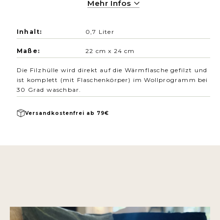
Mehr Infos
kuscheln. Die entzückende Wärmflasche in
Herzform wärmt Dich liebevoll dabei. Auch ein
wunderbares Geschenk für Lieblings-
Inhalt:
0,7 Liter
Menschen! Die Wärmflasche "SCHNEEFLOCKE"
Maße:
22 cm x 24 cm
gibt es in vier Farben.
Die Filzhülle wird direkt auf die Wärmflasche gefilzt und
ist komplett (mit Flaschenkörper) im Wollprogramm bei
30 Grad waschbar.
Versandkostenfrei ab 79€