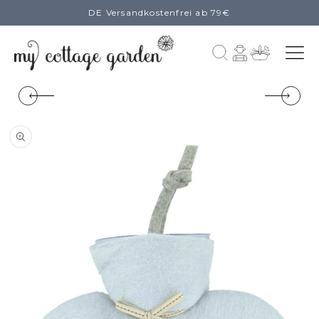
DE Versandkostenfrei ab 79€
zum
Inhalt
Einloggen
Warenkorb