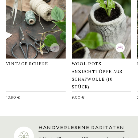
WOOL POTS –
ANZUCHTTÖPFE AUS
VINTAGE SCHERE
SCHAFWOLLE (10
STÜCK)
VINTAGE SCHERE
WOOL POTS –
ANZUCHTTÖPFE AUS
SCHAFWOLLE (10
STÜCK)
Normaler
Normaler
10,90 €
9,00 €
Preis
Preis
HANDVERLESENE RARITÄTEN