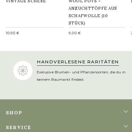
VINTAGE SCHERE
WOOL POTS –
ANZUCHTTÖPFE AUS
SCHAFWOLLE (10
STÜCK)
Normaler
Normaler
10,90 €
9,00 €
Preis
Preis
N
LIEBEVOLL AUSGEWÄHLT
 du in
Jedes Produkt persönlich getestet und für dei
Cottage-Garten empfohlen.
SHOP
SERVICE