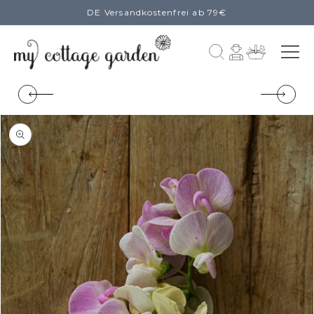
DE Versandkostenfrei ab 79€
zum
Inhalt
Einloggen
Warenkorb