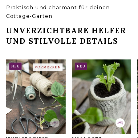
Praktisch und charmant für deinen
AUSPUTZEN
Cottage-Garten
UNVERZICHTBARE HELFER
UND STILVOLLE DETAILS
MEHR INFOS FÜR DICH
NEU
NEU
VORMERKEN
HIER
WOOL POTS –
ANZUCHTTÖPFE AUS
VINTAGE SCHERE
HIER
SCHAFWOLLE (10
STÜCK)