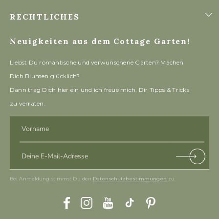
RECHTLICHES
Neuigkeiten aus dem Cottage Garten!
Liebst Du romantische und verwunschene Gärten? Machen
Dich Blumen glücklich?
Dann trag Dich hier ein und ich freue mich, Dir Tipps & Tricks
zu verraten.
Vorname
Deine E-Mail-Adresse
Subscri
be
Bei Anmeldung stimmst Du den
Datenschutzbestimmungen
zu.
Facebook
Instagram
YouTube
TikTok
Pinterest