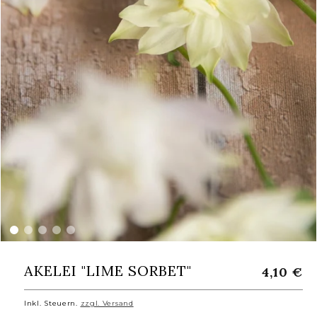
Medien
1
in
AKELEI "LIME SORBET"
N
4,10 €
Modal
o
öffnen
r
Inkl. Steuern.
zzgl. Versand