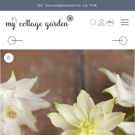
DE Versandkostenfrei ab 79€
zum
Inhalt
Einloggen
Warenkorb