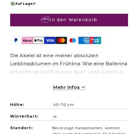
m
Auf Lager!
a
l
In den Warenkorb
e
r
P
r
e
Die Akelei ist eine meiner absoluten
i
Lieblingsblumen im Frühling. Wie eine Ballerina
s
schwebt sie leicht durchs Beet. Lime Sorbet ist
eine wunderschön grün-weißliche Sorte mit
Mehr Infos
kühler, frischer Farbgebung.
Höhe:
40-70 cm
Winterhart:
ja
Standort:
Bevorzugt Halbschatten, kommt
aber auch mit sonnigen Standorten