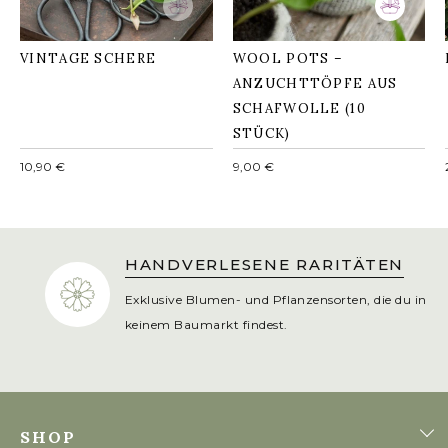
VINTAGE SCHERE
WOOL POTS –
ANZUCHTTÖPFE AUS
SCHAFWOLLE (10
STÜCK)
Normaler
Normaler
10,90 €
9,00 €
Preis
Preis
HANDVERLESENE RARITÄTEN
Exklusive Blumen- und Pflanzensorten, die du in
keinem Baumarkt findest.
SHOP