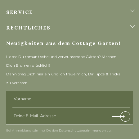
SERVICE
RECHTLICHES
Neuigkeiten aus dem Cottage Garten!
Liebst Du romantische und verwunschene Gärten? Machen
Dich Blumen glücklich?
Dann trag Dich hier ein und ich freue mich, Dir Tipps & Tricks
zu verraten.
Vorname
Deine E-Mail-Adresse
Subscri
be
Bei Anmeldung stimmst Du den
Datenschutzbestimmungen
zu.