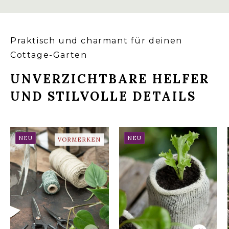
Praktisch und charmant für deinen
Cottage-Garten
UNVERZICHTBARE HELFER
UND STILVOLLE DETAILS
NEU
NEU
VORMERKEN
WOOL POTS –
ANZUCHTTÖPFE AUS
VINTAGE SCHERE
SCHAFWOLLE (10
STÜCK)